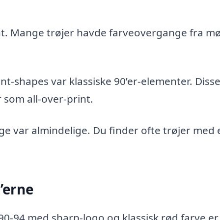
nt. Mange trøjer havde farveovergange fra mør
nt-shapes var klassiske 90’er-elementer. Diss
 som all-over-print.
 var almindelige. Du finder ofte trøjer med 
0’erne
0-94 med sharp-logo og klassisk rød farve er