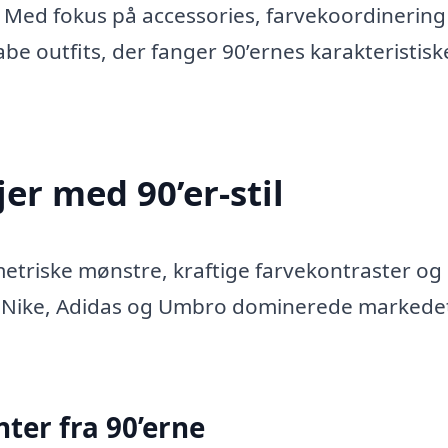
. Med fokus på accessories, farvekoordinering
abe outfits, der fanger 90’ernes karakteristisk
jer med 90’er-stil
etriske mønstre, kraftige farvekontraster og
m Nike, Adidas og Umbro dominerede marked
ter fra 90’erne