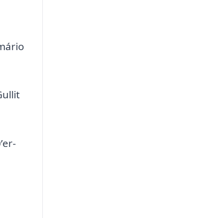
mário
ullit
’er-