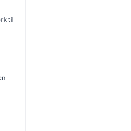
k til
e
en