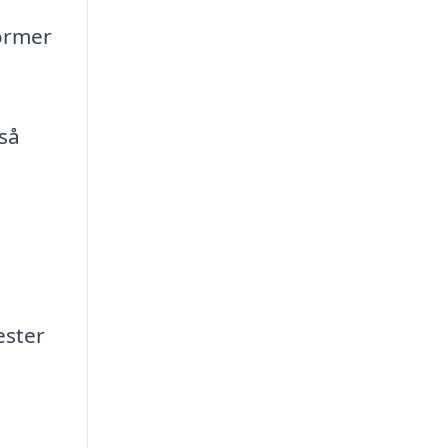
former
gså
ester