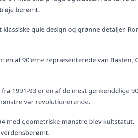
trøje berømt.
 klassiske gule design og grønne detaljer. Ro
tarten af 90’erne repræsenterede van Basten, G
 fra 1991-93 er en af de mest genkendelige 90
ønstre var revolutionerende.
94 med geometriske mønstre blev kultstatut.
 verdensberømt.