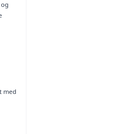
 og
e
et med