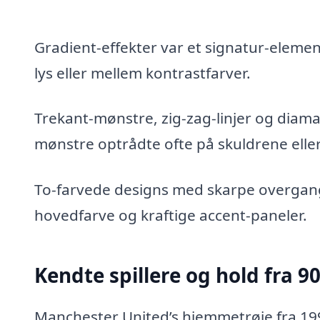
Gradient-effekter var et signatur-eleme
lys eller mellem kontrastfarver.
Trekant-mønstre, zig-zag-linjer og diama
mønstre optrådte ofte på skuldrene eller
To-farvede designs med skarpe overgange
hovedfarve og kraftige accent-paneler.
Kendte spillere og hold fra 9
Manchester United’s hjemmetrøje fra 199